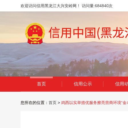
欢迎访问信用黑龙江大兴安岭网！ 访问量:
684840
次
首页
信用公示
信用
您所在的位置：
首页
>
鸡西以实举措优服务擦亮营商环境“金