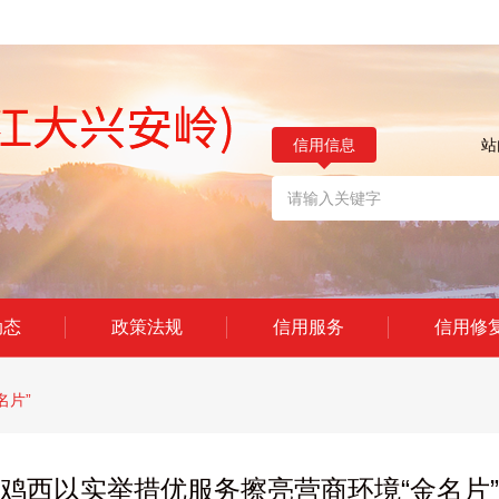
信用信息
站
动态
政策法规
信用服务
信用修
名片”
鸡西以实举措优服务擦亮营商环境“金名片”