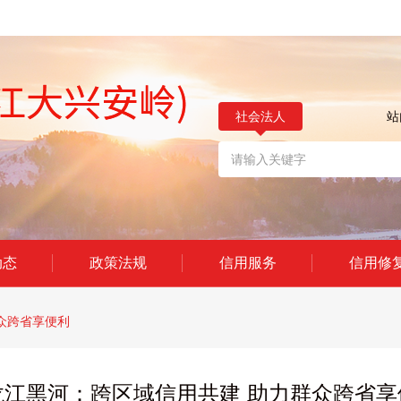
社会法人
站
动态
政策法规
信用服务
信用修
众跨省享便利
龙江黑河：跨区域信用共建 助力群众跨省享